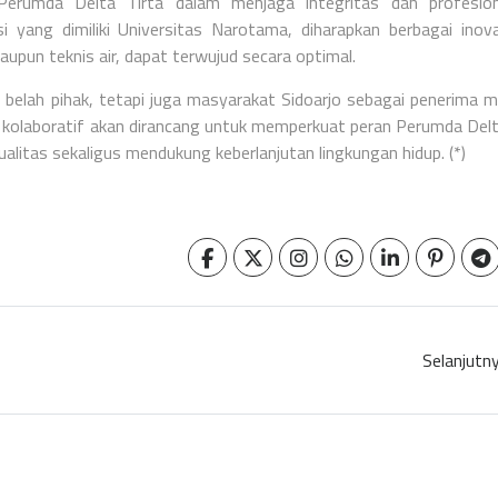
erumda Delta Tirta dalam menjaga integritas dan profesion
ang dimiliki Universitas Narotama, diharapkan berbagai inov
upun teknis air, dapat terwujud secara optimal.
 belah pihak, tetapi juga masyarakat Sidoarjo sebagai penerima 
 kolaboratif akan dirancang untuk memperkuat peran Perumda Delt
alitas sekaligus mendukung keberlanjutan lingkungan hidup. (*)
Selanjutn