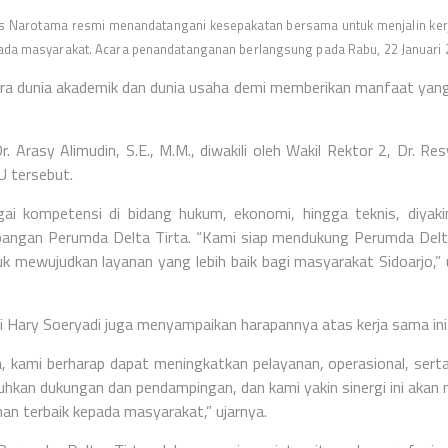
tas Narotama resmi menandatangani kesepakatan bersama untuk menjalin ke
epada masyarakat. Acara penandatanganan berlangsung pada Rabu, 22 Januari
ntara dunia akademik dan dunia usaha demi memberikan manfaat yan
 Arasy Alimudin, S.E., M.M., diwakili oleh Wakil Rektor 2, Dr. Re
U tersebut.
ai kompetensi di bidang hukum, ekonomi, hingga teknis, diyaki
bangan Perumda Delta Tirta. “Kami siap mendukung Perumda Delt
uk mewujudkan layanan yang lebih baik bagi masyarakat Sidoarjo,”
i Hary Soeryadi juga menyampaikan harapannya atas kerja sama ini
a, kami berharap dapat meningkatkan pelayanan, operasional, sert
hkan dukungan dan pendampingan, dan kami yakin sinergi ini akan 
n terbaik kepada masyarakat,” ujarnya.