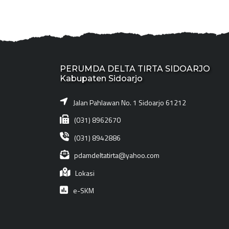
PERUMDA DELTA TIRTA SIDOARJO
Kabupaten Sidoarjo
Jalan Pahlawan No. 1 Sidoarjo 61212
(031) 8962670
(031) 8942886
pdamdeltatirta@yahoo.com
Lokasi
e-SKM