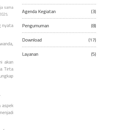
rja sama
Agenda Kegiatan
(3)
 2025.
g nyata
Pengumuman
(8)
Download
(17)
swanda,
Layanan
(5)
ni akan
a Tirta
 ungkap
.
a aspek
menjadi