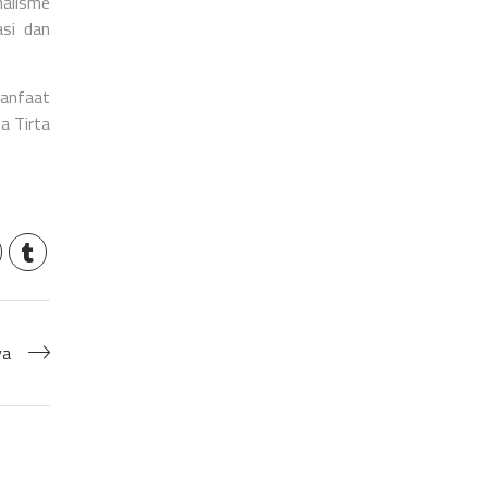
alisme
asi dan
manfaat
a Tirta
ya