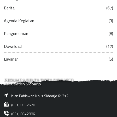
Berita
(67)
Agenda Kegiatan
(3)
Pengumuman
(8)
Download
(17)
Layanan
(5)
PERUMDA DELTA TIRTA SIDOARJO
Kabupaten Sidoarjo
Jalan Pahlawan No. 1 Sidoarjo 61212
(031) 8962670
(031) 8942886