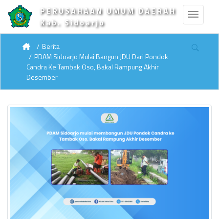
PERUSAHAAN UMUM DAERAH
Kab. Sidoarjo
Berita
PDAM Sidoarjo Mulai Bangun JDU Dari Pondok
Candra Ke Tambak Oso, Bakal Rampung Akhir
Desember